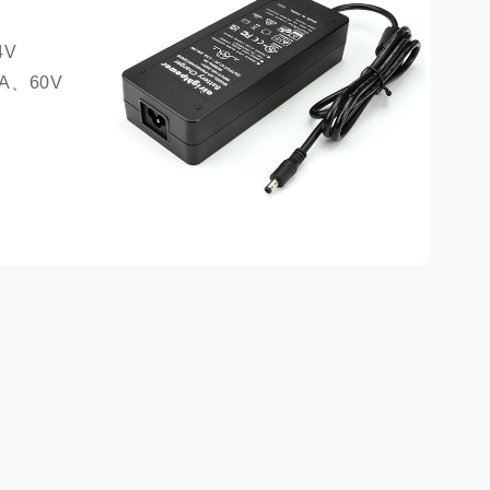
V 
A、60V 
电压保
接保护、