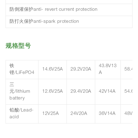
防倒灌保护anti- revert current protection
防打火保护anti-spark protection
规格型号
铁
43.8V13
14.6V25A
29.2V20A
58.4V
锂/LiFePO4
A
三
元/lithium
12.6V25A
29.4V20A
42V14A
54.6V
battery
铅酸/Lead-
12V25A
24V20A
36V14A
48V1
acid