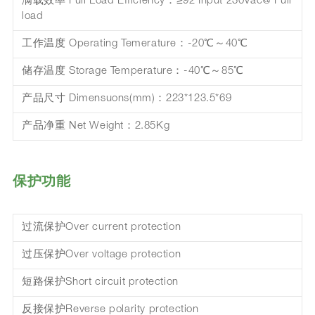
满载效率 Full Load Efficiency：≥92 Input 230Vac@ Full
load
工作温度 Operating Temerature：-20℃～40℃
储存温度 Storage Temperature：-40℃～85℃
产品尺寸 Dimensuons(mm)：223*123.5*69
产品净重 Net Weight：2.85Kg
保护功能
过流保护Over current protection
过压保护Over voltage protection
短路保护Short circuit protection
反接保护Reverse polarity protection