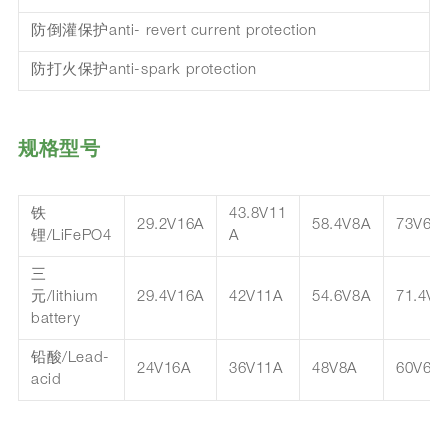
防倒灌保护anti- revert current protection
防打火保护anti-spark protection
规格型号
铁
43.8V11
29.2V16A
58.4V8A
73V6.5
锂/LiFePO4
A
三
元/lithium
29.4V16A
42V11A
54.6V8A
71.4V6
battery
铅酸/Lead-
24V16A
36V11A
48V8A
60V6.5
acid