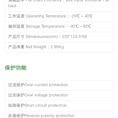
满载效率 Full Load Efficiency：≥92 Input 230Vac@ Full
load
工作温度 Operating Temerature：-20℃～40℃
储存温度 Storage Temperature：-40℃～85℃
产品尺寸 Dimensuons(mm)：223*123.5*69
产品净重 Net Weight：2.85Kg
保护功能
过流保护Over current protection
过压保护Over voltage protection
短路保护Short circuit protection
反接保护Reverse polarity protection