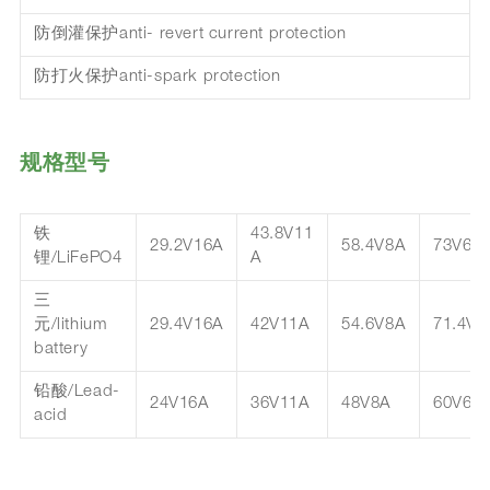
防倒灌保护anti- revert current protection
防打火保护anti-spark protection
规格型号
铁
43.8V11
29.2V16A
58.4V8A
73V6.5
锂/LiFePO4
A
三
元/lithium
29.4V16A
42V11A
54.6V8A
71.4V6
battery
铅酸/Lead-
24V16A
36V11A
48V8A
60V6.5
acid