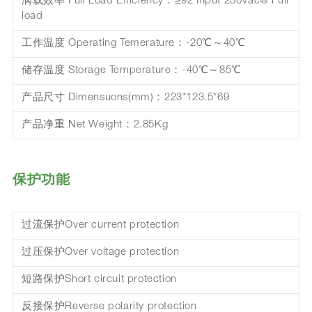
满载效率 Full Load Efficiency：≥92 Input 230Vac@ Full
load
工作温度 Operating Temerature：-20℃～40℃
储存温度 Storage Temperature：-40℃～85℃
产品尺寸 Dimensuons(mm)：223*123.5*69
产品净重 Net Weight：2.85Kg
保护功能
过流保护Over current protection
过压保护Over voltage protection
短路保护Short circuit protection
反接保护Reverse polarity protection