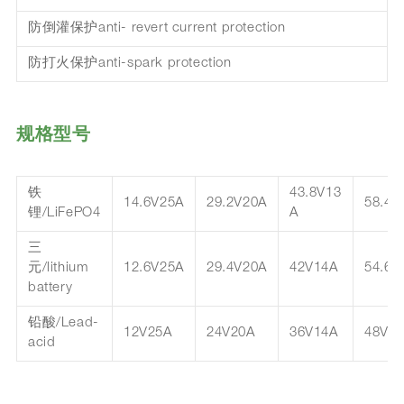
防倒灌保护anti- revert current protection
防打火保护anti-spark protection
规格型号
铁
43.8V13
14.6V25A
29.2V20A
58.4V
锂/LiFePO4
A
三
元/lithium
12.6V25A
29.4V20A
42V14A
54.6V
battery
铅酸/Lead-
12V25A
24V20A
36V14A
48V1
acid