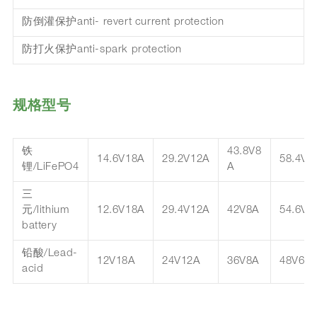
防倒灌保护anti- revert current protection
防打火保护anti-spark protection
规格型号
铁
43.8V8
14.6V18A
29.2V12A
58.4V6
锂/LiFePO4
A
三
元/lithium
12.6V18A
29.4V12A
42V8A
54.6V6
battery
铅酸/Lead-
12V18A
24V12A
36V8A
48V6A
acid