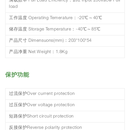
满载效率 Full Load Efficiency：≥92 Input 230Vac@ Full
load
工作温度 Operating Temerature：-20℃～40℃
储存温度 Storage Temperature：-40℃～85℃
产品尺寸 Dimensuons(mm)：203*100*54
产品净重 Net Weight：1.8Kg
保护功能
过流保护Over current protection
过压保护Over voltage protection
短路保护Short circuit protection
反接保护Reverse polarity protection