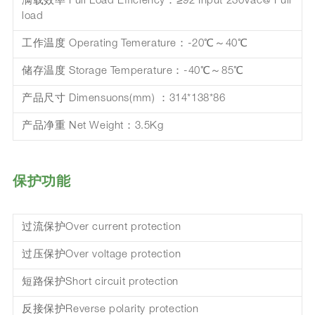
满载效率 Full Load Efficiency：≥92 Input 230Vac@ Full
load
工作温度 Operating Temerature：-20℃～40℃
储存温度 Storage Temperature：-40℃～85℃
产品尺寸 Dimensuons(mm) ：314*138*86
产品净重 Net Weight：3.5Kg
保护功能
过流保护Over current protection
过压保护Over voltage protection
短路保护Short circuit protection
反接保护Reverse polarity protection