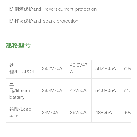
防倒灌保护anti- revert current protection
防打火保护anti-spark protection
规格型号
铁
43.8V47
29.2V70A
58.4V35A
73V2
锂/LiFePO4
A
三
元/lithium
29.4V70A
42V50A
54.6V35A
71.4V
battery
铅酸/Lead-
24V70A
36V50A
48V35A
60V2
acid