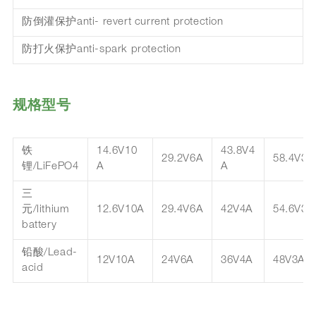
防倒灌保护anti- revert current protection
防打火保护anti-spark protection
规格型号
铁
14.6V10
43.8V4
29.2V6A
58.4V3A
锂/LiFePO4
A
A
三
元/lithium
12.6V10A
29.4V6A
42V4A
54.6V3A
battery
铅酸/Lead-
12V10A
24V6A
36V4A
48V3A
acid