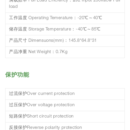
满载效率 Full Load Efficiency：≥92 Input 230Vac@ Full
load
工作温度 Operating Temerature：-20℃～40℃
储存温度 Storage Temperature：-40℃～85℃
产品尺寸 Dimensuons(mm)：145.8*64.8*31
产品净重 Net Weight：0.7Kg
保护功能
过流保护Over current protection
过压保护Over voltage protection
短路保护Short circuit protection
反接保护Reverse polarity protection