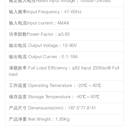
额定输入电压Rated input voltage：100Vac-240Vac
输入频率Input Frequency：47-63Hz
输入电流Input current：4MAX
功率因数Power Factor：≥0.95
输出电压 Output Voltage：12-90V
输出电流 Output Curren：0.1-18A
满载效率 Full Load Efficiency：≥92 Input 230Vac@ Full
load
工作温度 Operating Temerature：-20℃～40℃
储存温度 Storage Temperature：-40℃～85℃
产品尺寸 Dimensuons(mm)：187.5*77.8*41
产品净重 Net Weight：1.35Kg