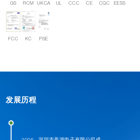
GS
RCM
UKCA
UL
CCC
CE
CQC
EESS
FCC
KC
PSE
发展历程